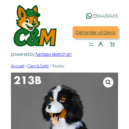
Aller
au
3394450465
contenu
Demander un Devis
powered by
fantasy sketch srl
Accueil
/
Cani & Gatti
/ Toutou