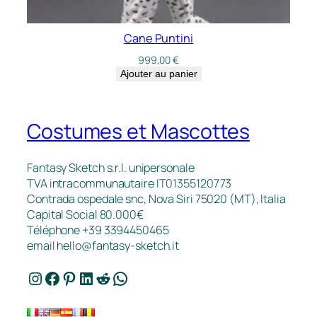
Cane Puntini
999,00
€
Ajouter au panier
Costumes et Mascottes
Fantasy Sketch s.r.l. unipersonale
TVA intracommunautaire IT01355120773
Contrada ospedale snc, Nova Siri 75020 (MT), Italia
Capital Social 80.000€
Téléphone +39 3394450465
email
hello@fantasy-sketch.it
Instagram
Facebook
Pinterest
LinkedIn
Reddit
WhatsApp