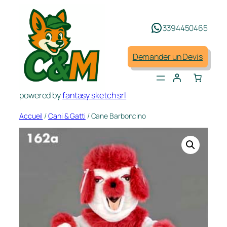
Aller
au
3394450465
contenu
Demander un Devis
powered by
fantasy sketch srl
Accueil
/
Cani & Gatti
/ Cane Barboncino