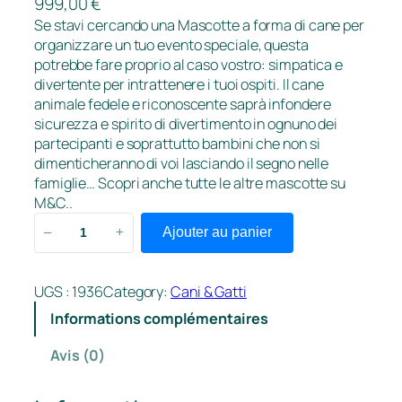
999,00
€
Se stavi cercando una Mascotte a forma di cane per
organizzare un tuo evento speciale, questa
potrebbe fare proprio al caso vostro: simpatica e
divertente per intrattenere i tuoi ospiti. Il cane
animale fedele e riconoscente saprà infondere
sicurezza e spirito di divertimento in ognuno dei
partecipanti e soprattutto bambini che non si
dimenticheranno di voi lasciando il segno nelle
famiglie… Scopri anche tutte le altre mascotte su
M&C..
q
Ajouter au panier
–
+
u
a
n
UGS :
1936
Category:
Cani & Gatti
t
Informations complémentaires
i
t
Avis (0)
é
d