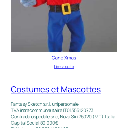
Cane Xmas
Lire la suite
Costumes et Mascottes
Fantasy Sketch s.r.l. unipersonale
TVA intracommunautaire IT01355120773
Contrada ospedale snc, Nova Siri 75020 (MT), Italia
Capital Social 80.000€