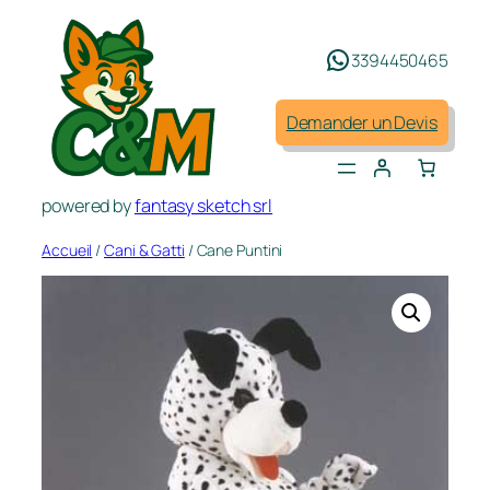
Aller
au
3394450465
contenu
Demander un Devis
powered by
fantasy sketch srl
Accueil
/
Cani & Gatti
/ Cane Puntini