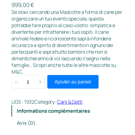
999,00
€
Se stavi cercando una Mascotte a forma di cane per
organizzare un tuo evento speciale, questa
potrebbe fare proprio al caso vostro: simpatica e
divertente per intrattenere i tuoi ospiti. Il cane
animale fedele e riconoscente saprà infondere
sicurezza e spirito di divertimento in ognuno dei
partecipanti e soprattutto bambini che non si
dimenticheranno di voi lasciando il segno nelle
famiglie… Scopri anche tutte le altre mascotte su
M&C..
q
Ajouter au panier
–
+
u
a
n
UGS :
1932
Category:
Cani & Gatti
t
Informations complémentaires
i
t
Avis (0)
é