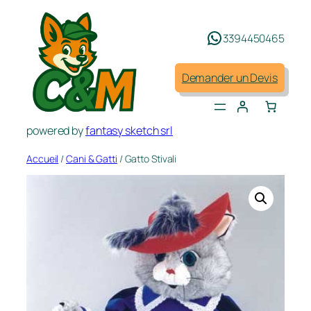
Aller
au
3394450465
contenu
Demander un Devis
powered by
fantasy sketch srl
Accueil
/
Cani & Gatti
/ Gatto Stivali