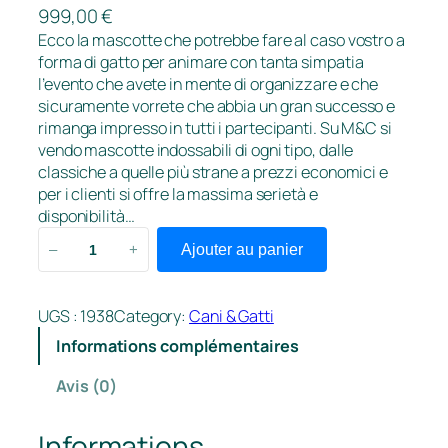
999,00
€
Ecco la mascotte che potrebbe fare al caso vostro a
forma di gatto per animare con tanta simpatia
l’evento che avete in mente di organizzare e che
sicuramente vorrete che abbia un gran successo e
rimanga impresso in tutti i partecipanti. Su M&C si
vendo mascotte indossabili di ogni tipo, dalle
classiche a quelle più strane a prezzi economici e
per i clienti si offre la massima serietà e
disponibilità…
q
Ajouter au panier
–
+
u
a
n
UGS :
1938
Category:
Cani & Gatti
t
Informations complémentaires
i
t
Avis (0)
é
d
Informations