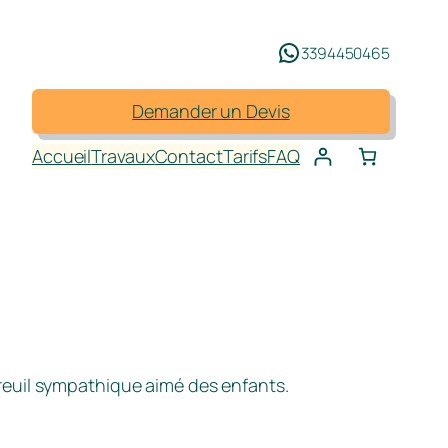
3394450465
Demander un Devis
Accueil
Travaux
Contact
Tarifs
FAQ
reuil sympathique aimé des enfants.