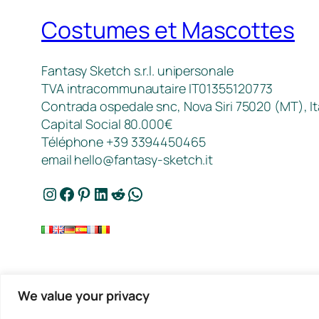
Costumes et Mascottes
Fantasy Sketch s.r.l. unipersonale
TVA intracommunautaire IT01355120773
Contrada ospedale snc, Nova Siri 75020 (MT), It
Capital Social 80.000€
Téléphone +39 3394450465
email
hello@fantasy-sketch.it
Instagram
Facebook
Pinterest
LinkedIn
Reddit
WhatsApp
We value your privacy