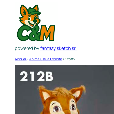
Aller
au
contenu
powered by
fantasy sketch srl
Accueil
/
Animali Della Foresta
/ Scotty