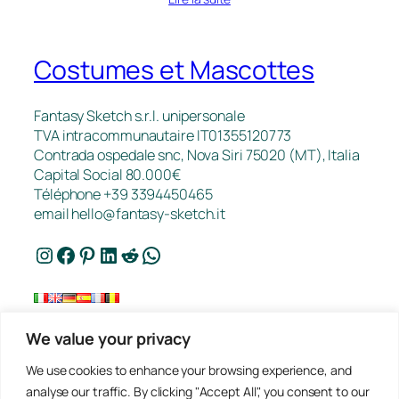
Costumes et Mascottes
Fantasy Sketch s.r.l. unipersonale
TVA intracommunautaire IT01355120773
Contrada ospedale snc, Nova Siri 75020 (MT), Italia
Capital Social 80.000€
Téléphone +39 3394450465
email
hello@fantasy-sketch.it
Instagram
Facebook
Pinterest
LinkedIn
Reddit
WhatsApp
We value your privacy
FAQ
We use cookies to enhance your browsing experience, and
Travaux
analyse our traffic. By clicking "Accept All", you consent to our
Contact