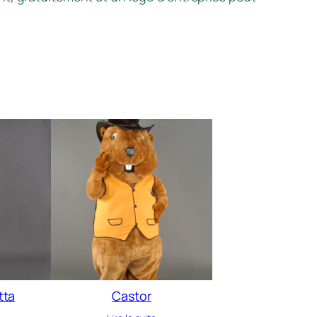
tta
Castor