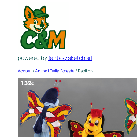
Aller
au
contenu
powered by
fantasy sketch srl
Accueil
/
Animali Della Foresta
/ Papillon