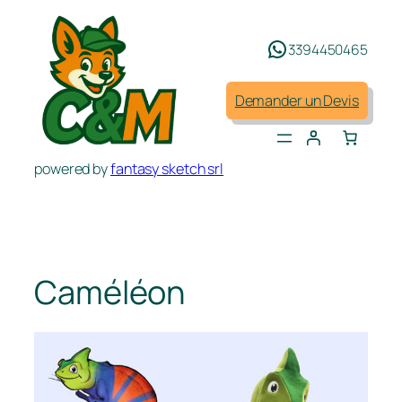
Aller
au
3394450465
contenu
Demander un Devis
powered by
fantasy sketch srl
Caméléon