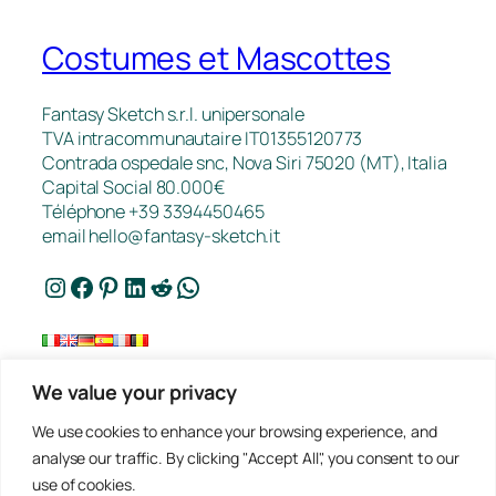
Costumes et Mascottes
Fantasy Sketch s.r.l. unipersonale
TVA intracommunautaire IT01355120773
Contrada ospedale snc, Nova Siri 75020 (MT), Italia
Capital Social 80.000€
Téléphone +39 3394450465
email
hello@fantasy-sketch.it
Instagram
Facebook
Pinterest
LinkedIn
Reddit
WhatsApp
We value your privacy
FAQ
We use cookies to enhance your browsing experience, and
Travaux
analyse our traffic. By clicking "Accept All", you consent to our
Contact
use of cookies.
Politique de Confidentialité