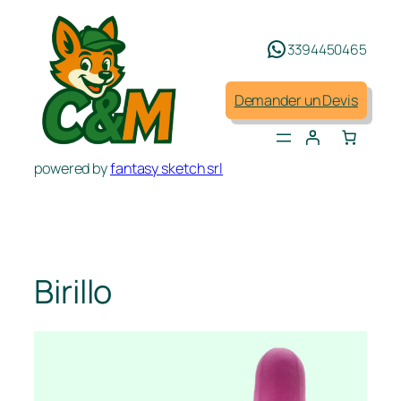
Aller
au
3394450465
contenu
Demander un Devis
powered by
fantasy sketch srl
Birillo