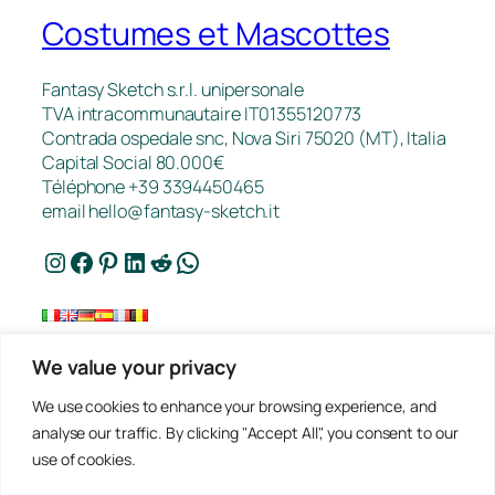
Costumes et Mascottes
Fantasy Sketch s.r.l. unipersonale
TVA intracommunautaire IT01355120773
Contrada ospedale snc, Nova Siri 75020 (MT), Italia
Capital Social 80.000€
Téléphone +39 3394450465
email
hello@fantasy-sketch.it
Instagram
Facebook
Pinterest
LinkedIn
Reddit
WhatsApp
We value your privacy
FAQ
We use cookies to enhance your browsing experience, and
Travaux
analyse our traffic. By clicking "Accept All", you consent to our
Contact
use of cookies.
Politique de Confidentialité
Demander un Devis