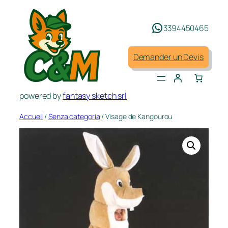
Aller
au
3394450465
contenu
Demander un Devis
powered by
fantasy sketch srl
Accueil
/
Senza categoria
/ Visage de Kangourou