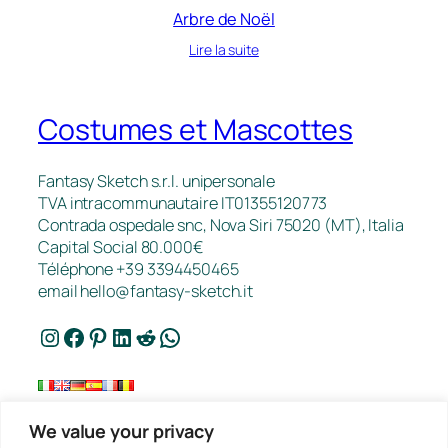
Arbre de Noël
Lire la suite
Costumes et Mascottes
Fantasy Sketch s.r.l. unipersonale
TVA intracommunautaire IT01355120773
Contrada ospedale snc, Nova Siri 75020 (MT), Italia
Capital Social 80.000€
Téléphone +39 3394450465
email
hello@fantasy-sketch.it
Instagram
Facebook
Pinterest
LinkedIn
Reddit
WhatsApp
We value your privacy