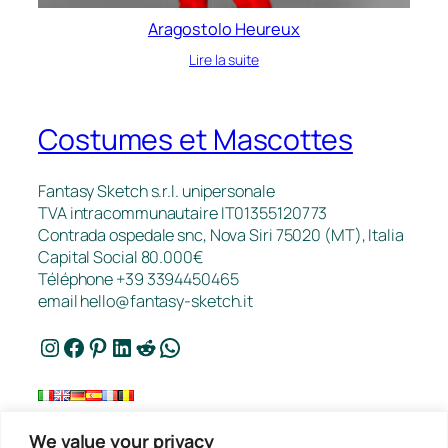
Aragostolo Heureux
Lire la suite
Costumes et Mascottes
Fantasy Sketch s.r.l. unipersonale
TVA intracommunautaire IT01355120773
Contrada ospedale snc, Nova Siri 75020 (MT), Italia
Capital Social 80.000€
Téléphone +39 3394450465
email
hello@fantasy-sketch.it
Instagram
Facebook
Pinterest
LinkedIn
Reddit
WhatsApp
We value your privacy