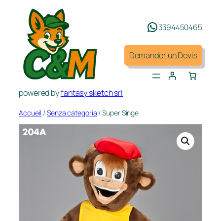
Aller
au
3394450465
contenu
Demander un Devis
powered by
fantasy sketch srl
Accueil
/
Senza categoria
/ Super Singe