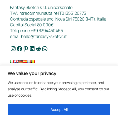
Fantasy Sketch s.r.l. unipersonale
TVA intracommunautaire IT01355120773
Contrada ospedale snc, Nova Siri 75020 (MT), Italia
Capital Social 80.000€
Téléphone +39 3394450465
email
hello@fantasy-sketch.it
Instagram
Facebook
Pinterest
LinkedIn
Reddit
WhatsApp
We value your privacy
FAQ
We use cookies to enhance your browsing experience, and
Travaux
analyse our traffic. By clicking "Accept All", you consent to our
Contact
use of cookies.
Politique de Confidentialité
Demander un Devis
Conditions de Vente
Accept All