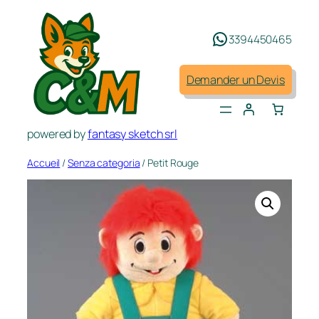
Aller
au
3394450465
contenu
Demander un Devis
powered by
fantasy sketch srl
Accueil
/
Senza categoria
/ Petit Rouge