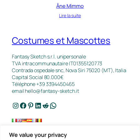
Âne Mimmo
Lire la suite
Costumes et Mascottes
Fantasy Sketch s.r.l. unipersonale
TVA intracommunautaire IT01355120773
Contrada ospedale snc, Nova Siri 75020 (MT), Italia
Capital Social 80.000€
Téléphone +39 3394450465
email
hello@fantasy-sketch.it
Instagram
Facebook
Pinterest
LinkedIn
Reddit
WhatsApp
We value your privacy