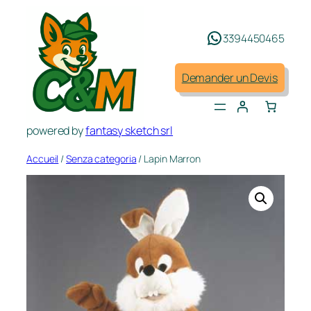
Aller
au
3394450465
contenu
Demander un Devis
powered by
fantasy sketch srl
Accueil
/
Senza categoria
/ Lapin Marron