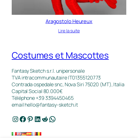
Aragostolo Heureux
Lire la suite
Costumes et Mascottes
Fantasy Sketch s.r.l. unipersonale
TVA intracommunautaire IT01355120773
Contrada ospedale snc, Nova Siri 75020 (MT), Italia
Capital Social 80.000€
Téléphone +39 3394450465
email
hello@fantasy-sketch.it
Instagram
Facebook
Pinterest
LinkedIn
Reddit
WhatsApp