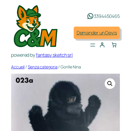
Aller
au
3394450465
contenu
Demander un Devis
powered by
fantasy sketch srl
Accueil
/
Senza categoria
/ Gorille Nina