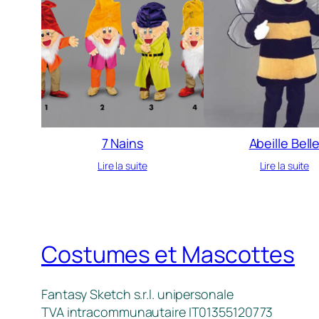
7 Nains
Abeille Bell
Lire la suite
Lire la suite
Costumes et Mascottes
Fantasy Sketch s.r.l. unipersonale
TVA intracommunautaire IT01355120773