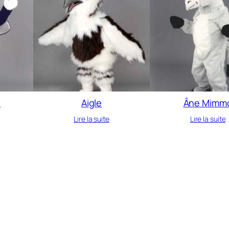
e
Aigle
Âne Mimm
Lire la suite
Lire la suite