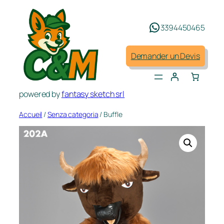
Aller
au
3394450465
contenu
Demander un Devis
powered by
fantasy sketch srl
Accueil
/
Senza categoria
/ Buffle