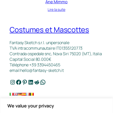
Âne Mimmo
Lire la suite
Costumes et Mascottes
Fantasy Sketch s.r.l. unipersonale
TVA intracommunautaire IT01355120773
Contrada ospedale snc, Nova Siri 75020 (MT), Italia
Capital Social 80.000€
Téléphone +39 3394450465
email
hello@fantasy-sketch.it
Instagram
Facebook
Pinterest
LinkedIn
Reddit
WhatsApp
We value your privacy
FAQ