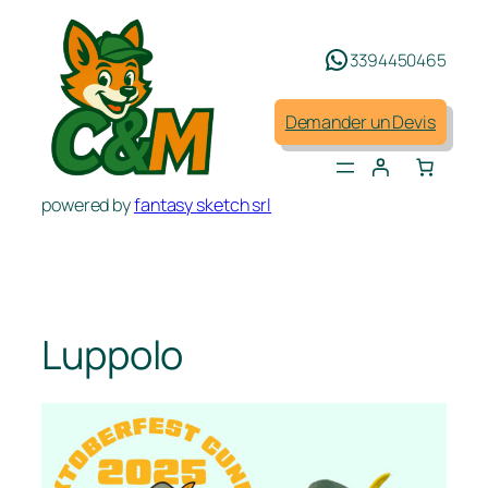
Aller
au
3394450465
contenu
Demander un Devis
powered by
fantasy sketch srl
Luppolo