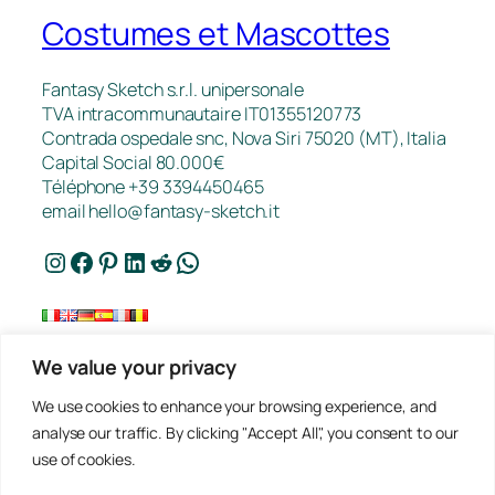
Costumes et Mascottes
Fantasy Sketch s.r.l. unipersonale
TVA intracommunautaire IT01355120773
Contrada ospedale snc, Nova Siri 75020 (MT), Italia
Capital Social 80.000€
Téléphone +39 3394450465
email
hello@fantasy-sketch.it
Instagram
Facebook
Pinterest
LinkedIn
Reddit
WhatsApp
We value your privacy
FAQ
We use cookies to enhance your browsing experience, and
Travaux
analyse our traffic. By clicking "Accept All", you consent to our
Contact
use of cookies.
Politique de Confidentialité
Demander un Devis