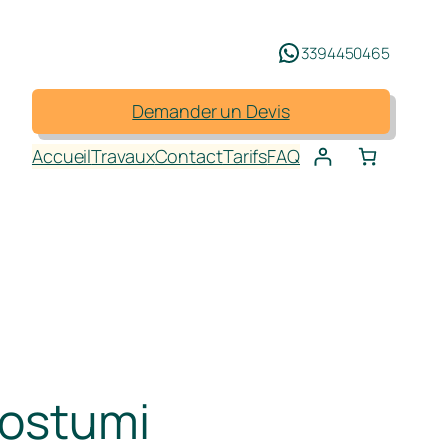
3394450465
Demander un Devis
Accueil
Travaux
Contact
Tarifs
FAQ
Costumi