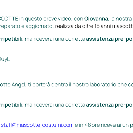
SCOTTE in questo breve video, con
Giovanna
, la nostra
preparato e aggiornato,
realizza da oltre 15 anni mascott
ripetibil
i, ma riceverai una corretta
assistenza pre-pos
DuyE
otte Ange
l, ti porterà dentro il nostro laboratorio che
ripetibil
i, ma riceverai una corretta
assistenza pre-pos
a
staff@mascotte-costumi.com
e in 48 ore riceverai un 