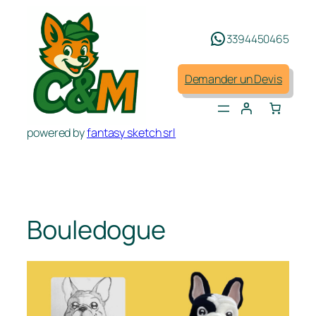
Aller
au
3394450465
contenu
Demander un Devis
powered by
fantasy sketch srl
Bouledogue