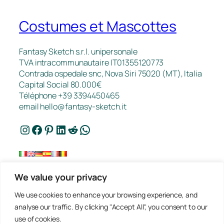
Costumes et Mascottes
Fantasy Sketch s.r.l. unipersonale
TVA intracommunautaire IT01355120773
Contrada ospedale snc, Nova Siri 75020 (MT), Italia
Capital Social 80.000€
Téléphone +39 3394450465
email
hello@fantasy-sketch.it
Instagram
Facebook
Pinterest
LinkedIn
Reddit
WhatsApp
We value your privacy
FAQ
We use cookies to enhance your browsing experience, and
Travaux
analyse our traffic. By clicking "Accept All", you consent to our
Contact
use of cookies.
Politique de Confidentialité